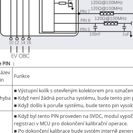
e PIN ：
ázev
Funkce
in
■ Výstupní kolík s otevřeným kolektorem pro označe
hyba
■ Když není žádná porucha systému, bude tento pi
■ Když došlo k poruše systému, bude tento pin vyso
■ Když byl tento PIN proveden na 0VDC, modul vypoč
registraci v MCU pro dokončení kalibrační operace.
■ Po dokončení kalibrace bude systém interně genero