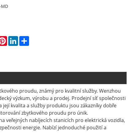
1-MD
hatsApp
Pinterest
LinkedIn
Share
ytkového proudu, známý pro kvalitní služby. Wenzhou
ědecký výzkum, výrobu a prodej. Prodejní síť společnosti
 její kvalita a služby produktu jsou zákazníky dobře
onitorování zbytkového proudu pro únik.
 veřejných nabíjecích stanicích pro elektrická vozidla,
bezpečnosti energie. Nabízí jednoduché použití a