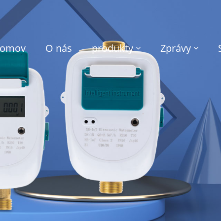
omov
O nás
produkty
Zprávy