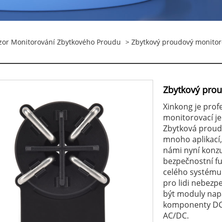
zor Monitorování Zbytkového Proudu
> Zbytkový proudový monitoro
Zbytkový prou
Xinkong je prof
monitorovací j
Zbytková proud
mnoho aplikací,
námi nyní konzu
bezpečnostní fu
celého systému
pro lidi nebezp
být moduly nap
komponenty DC a
AC/DC.