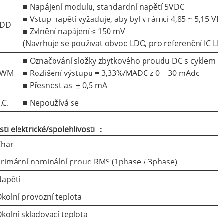
■ Napájení modulu, standardní napětí 5VDC
■ Vstup napětí vyžaduje, aby byl v rámci 4,85 ~ 5,15
VDD
■ Zvlnění napájení ≤ 150 mV
(Navrhuje se používat obvod LDO, pro referenční IC
■ Označování složky zbytkového proudu DC s cykle
PWM
■ Rozlišení výstupu = 3,33%/MADC z 0 ~ 30 mAdc
■ Přesnost asi ± 0,5 mA
.C.
■ Nepoužívá se
sti elektrické/spolehlivosti ：
Char
Primární nominální proud RMS (1phase / 3phase)
Napětí
kolní provozní teplota
kolní skladovací teplota