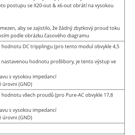
o postupu se X20-out & x6-out obrátí na vysokou
omezen, aby se zajistilo, že žádný zbytkový proud toku
prosím podle obrázku časového diagramu
hodnotu DC tripplingu (pro tento modul obvykle 4,5
 nastavenou hodnotu prošlibory, je tento výstup ve
stavu s vysokou impedancí
é úrovni (GND)
 hodnotu všech proudů (pro Pure-AC obvykle 17,8
stavu s vysokou impedancí
é úrovni (GND)