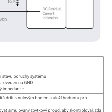
ní stavu poruchy systému
n proveden na GND
ký impedance
ítá drift s nulovým bodem a uloží hodnotu pro
vat simulovaný zbytkový proud, aby zkontroloval, zda