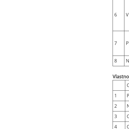
6
7
8
N
Vlastno
1
2
3
O
4
O