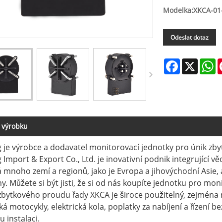
Modelka:XKCA-0
Odeslat dotaz
Facebook
X
W
 výrobku
 je výrobce a dodavatel monitorovací jednotky pro únik zb
 Import & Export Co., Ltd. je inovativní podnik integrující v
 mnoho zemí a regionů, jako je Evropa a jihovýchodní Asie, a
ny. Můžete si být jisti, že si od nás koupíte jednotku pro m
bytkového proudu řady XKCA je široce použitelný, zejména na
cká motocykly, elektrická kola, poplatky za nabíjení a řízení 
 instalaci.