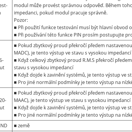
est-
modul může provést správnou odpověď. Během tohot
n
impedanci, pokud modul pracuje správně.
Pozor:
■ Při použití funkce testování musí být hlavní obvod 
■ Při používání této funkce PIN prosím postupujte 
■ Pokud zbytkový proud překročí předem nastavenou 
MADC), je tento výstup ve stavu s vysokou impedancí
6-
■ Když celkový zbytkový proud R.M.S překročí předem
ut
stavu s vysokou impedancí
■ Když dojde k zavinění systémů, je tento výstup ve 
■ Pro jiné normální podmínky je tento výstup na nízk
■ Pokud zbytkový proud překročí předem nastavenou
20-
MAAC), je tento výstup ve stavu s vysokou impedancí
ut
■ Když dojde k zavinění systémů, je tento výstup ve 
■ Pro jiné normální podmínky je tento výstup na nízk
GND
■ země