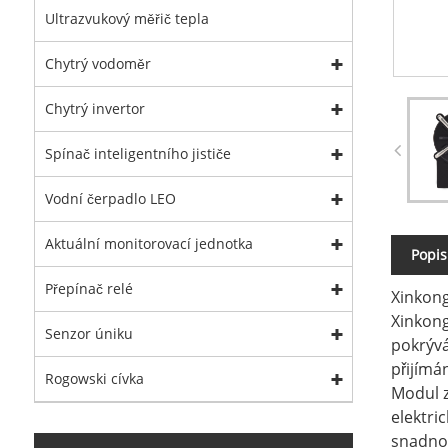
Ultrazvukový měřič tepla
Chytrý vodoměr
Chytrý invertor
Spínač inteligentního jističe
Vodní čerpadlo LEO
Aktuální monitorovací jednotka
Popis
Přepínač relé
Xinkong
Xinkong
Senzor úniku
pokrývá
přijímá
Rogowski cívka
Modul z
elektri
snadnou