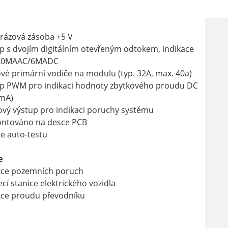
rázová zásoba +5 V
p s dvojím digitálním otevřeným odtokem, indikace
 20MAAC/6MADC
ové primární vodiče na modulu (typ. 32A, max. 40a)
up PWM pro indikaci hodnoty zbytkového proudu DC
 mA)
vý výstup pro indikaci poruchy systému
ntováno na desce PCB
e auto-testu
e
kce pozemních poruch
ecí stanice elektrického vozidla
kce proudu převodníku