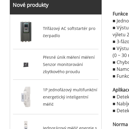
Nové produkty
Funkce
■ Jedno
■ Výstu
Třífázový AC softstartér pro
výletu
čerpadlo
■ 3-fáz
■ Výst
(0 ~ 30
Přesné únik měření měření
■ Chybo
Senzor monitorování
■ Namo
zbytkového proudu
■ Funkc
Aplikac
1P jednofázový multifunkční
■ Dete
energetický inteligentní
■ Nabíj
měřič
■ Dete
Norma
Jednorázový měřič energie s