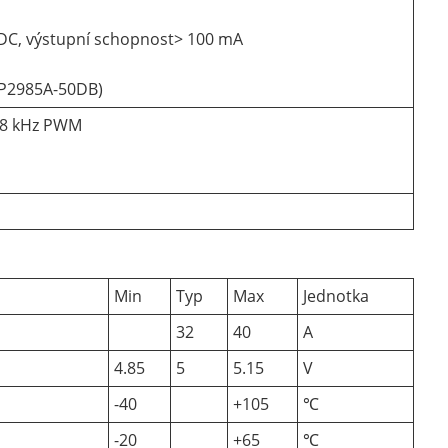
 VDC, výstupní schopnost> 100 mA
 LP2985A-50DB)
m 8 kHz PWM
Min
Typ
Max
Jednotka
32
40
A
4.85
5
5.15
V
-40
+105
℃
-20
+65
℃