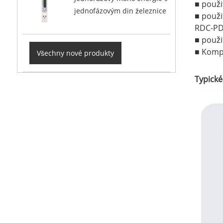
■ použi
jednofázovým din železnice
■ použi
RDC-P
■ použi
■ Komp
Všechny nové produkty
Typické