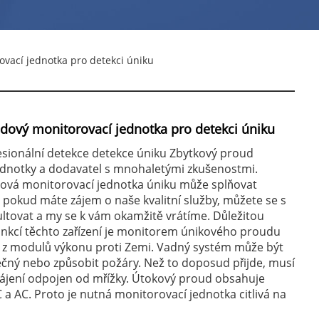
vací jednotka pro detekci úniku
dový monitorovací jednotka pro detekci úniku
esionální detekce detekce úniku Zbytkový proud
ednotky a dodavatel s mnohaletými zkušenostmi.
ová monitorovací jednotka úniku může splňovat
 pokud máte zájem o naše kvalitní služby, můžete se s
ltovat a my se k vám okamžitě vrátíme. Důležitou
nkcí těchto zařízení je monitorem únikového proudu
 z modulů výkonu proti Zemi. Vadný systém může být
ečný nebo způsobit požáry. Než to doposud přijde, musí
ájení odpojen od mřížky. Útokový proud obsahuje
 AC. Proto je nutná monitorovací jednotka citlivá na