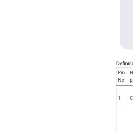
Definic
Pin-
N
No
p
1
C