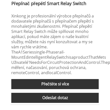
Přepínač přepětí Smart Relay Switch
Xinkong je profesionální výrobce přepínačů a
dodavatele přepínačů s přepínačem přepětí s
mnohaletými zkušenostmi. Přepínač přepětí
Smart Relay Switch může splňovat mnoho
aplikací, pokud máte zájem o naše kvalitní
služby, můžete nás nyní konzultovat a my se
vám rychle vrátíme.
TheA1Seriessingle-Phaserail-
MountEdintelligentRelaySwitchisaproductThatMets
Uživatelé'NeedsForCircuitProtectionAndControl.The
měření, načasování, poruchová ochrana,
remoteControl, andlocalControl.
Přečtěte si více
Odeslat dotaz