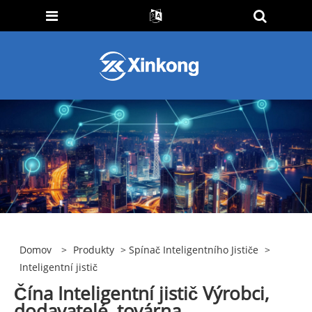
Domov
>
Produkty
>
Spínač Inteligentního Jističe
>
Inteligentní jistič
Čína Inteligentní jistič Výrobci,
dodavatelé, továrna