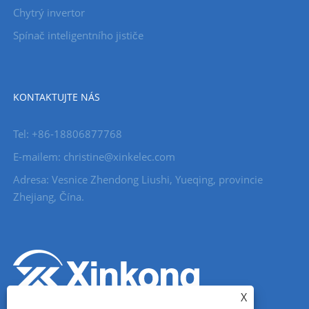
Chytrý invertor
Spínač inteligentního jističe
KONTAKTUJTE NÁS
Tel: +86-18806877768
E-mailem: christine@xinkelec.com
Adresa: Vesnice Zhendong Liushi, Yueqing, provincie
Zhejiang, Čína.
X