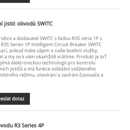
ní jistič obvodů SWITC
ýrobce a dodavatel SWITC s řadou R3S série 1P s
3S Series 1P Intelligent Circuit Breaker SWITC
cí, pokud máte zájem o naše kvalitní služby,
t a my se k vám okamžitě vrátíme. Produkt je IoT
přijímá elektronickou technologii pro kontrolu
ích jističů a má funkce ovládání vzdáleného
 místního režimu, otevírání a zavírání časovače a
eslat dotaz
bvodu R3 Series 4P