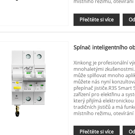
místního režimu, otevírání 
Přečtěte si více
Od
Spínač inteligentního o
Xinkong je profesionální v
mnohaletými zkušenostmi. R
může splňovat mnoho aplika
můžete nás nyní konzultova
přepínač jističe.R3S Smart 
zařízení pro elektřinu a sys
který přijímá elektronicko
tradičních jističů a má fun
místního režimu, otevírání 
Přečtěte si více
Od