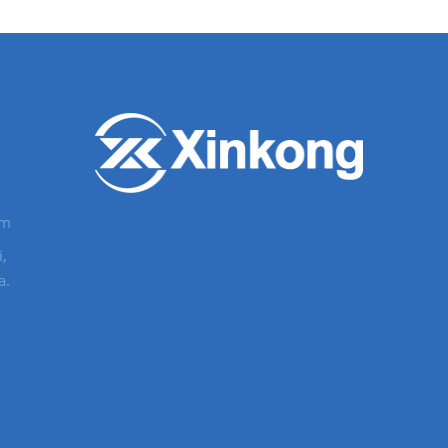
om
,
a.