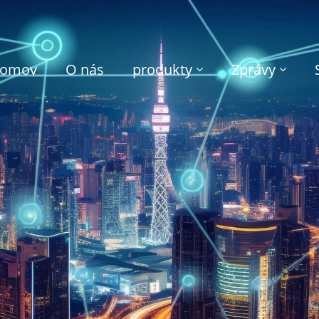
omov
O nás
produkty
Zprávy