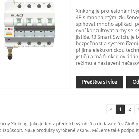
Xinkong je profesionální v
4P s mnohaletými zkušenost
splňovat mnoho aplikací, p
nyní konzultovat a my se k
jističe.R3 Smart Switch, je 
bezpečnost a systém řízení e
přijímá elektronickou tech
jističů a má funkce ovládán
režimu a nastavení načasov
Přečtěte si více
Od
<
1
2
 továrny Xinkong. Jako jeden z předních výrobců a dodavatelů v Čí
 je přizpůsobit. Naše produkty vyrobené v Číně. Můžeme také podpoř