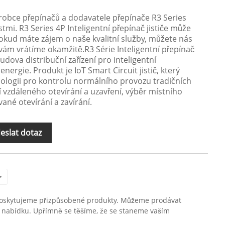
ýrobce přepínačů a dodavatele přepínače R3 Series
mi. R3 Series 4P Inteligentní přepínač jističe může
okud máte zájem o naše kvalitní služby, můžete nás
 vám vrátíme okamžitě.R3 Série Inteligentní přepínač
budova distribuční zařízení pro inteligentní
nergie. Produkt je IoT Smart Circuit jistič, který
nologii pro kontrolu normálního provozu tradičních
í vzdáleného otevírání a uzavření, výběr místního
ané otevírání a zavírání.
eslat dotaz
>
ně poskytujeme přizpůsobené produkty. Můžeme prodávat
it nabídku. Upřímně se těšíme, že se staneme vaším