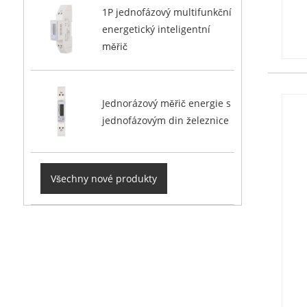
1P jednofázový multifunkční
energetický inteligentní
měřič
Jednorázový měřič energie s
jednofázovým din železnice
Všechny nové produkty