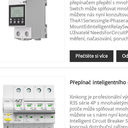
přepínačem přepětí s mnoh
Switch může splňovat mnoho
můžete nás nyní konzultova
TheA1Seriessingle-Phaserai
MountEdintelligentRelayS
Uživatelé'NeedsForCircui
měření, načasování, poruc
Přečtěte si více
Od
Přepínač inteligentního
Xinkong je profesionální vý
R3S série 4P s mnohaletými
jističe může splňovat mnoho
můžete se s námi nyní kon
Intelligent Circuit Breaker
koncová distribuční zařízen