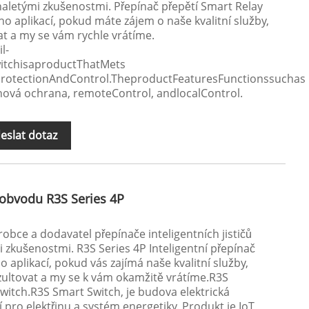
aletými zkušenostmi. Přepínač přepětí Smart Relay
 aplikací, pokud máte zájem o naše kvalitní služby,
t a my se vám rychle vrátíme.
l-
witchisaproductThatMets
tProtectionAndControl.TheproductFeaturesFunctionssuchas
hová ochrana, remoteControl, andlocalControl.
eslat dotaz
 obvodu R3S Series 4P
robce a dodavatel přepínače inteligentních jističů
 zkušenostmi. R3S Series 4P Inteligentní přepínač
 aplikací, pokud vás zajímá naše kvalitní služby,
zultovat a my se k vám okamžitě vrátíme.R3S
 Switch.R3S Smart Switch, je budova elektrická
í pro elektřinu a systém energetiky. Produkt je IoT