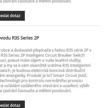
a zavírání časovače a měření posilování.
eslat dotaz
bvodu R3S Series 2P
ýrobce a dodavatel přepínače s řadou R3S série 2P s
3S Series 2P Intelligent Circuit Breaker Switch
cí, pokud máte zájem o naše kvalitní služby,
t a my se k vám okamžitě vrátíme.R3S Inteligentní
Switch, je budova elektrická koncová distribuční
tém energetiky. Produkt je IoT Smart Circuit jistič,
u technologii pro kontrolu normálního provozu
kce ovládání vzdáleného otevírání a uzavření, výběr
a zavírání časovače a měření posilování.
eslat dotaz