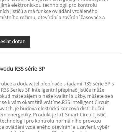
přijímá elektronickou technologii pro kontrolu
ích jističů a má funkce ovládání vzdáleného
 místního režimu, otevírání a zavírání časovače a
eslat dotaz
bvodu R3S série 3P
ýrobce a dodavatel přepínače s řadami R3S série 3P s
3S Series 3P Inteligentní přepínač jističe může
okud máte zájem o naše kvalitní služby, můžete se s
 se k vám okamžitě vrátíme.R3S Intelligent Circuit
witch, je budova elektrická koncová distribuční
tém energetiky. Produkt je IoT Smart Circuit jistič,
u technologii pro kontrolu normálního provozu
kce ovládání vzdáleného otevírání a uzavření, výběr