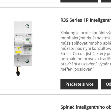
R3S Series 1P Inteligent
Xinkong je profesionální v
mnohaletými zkušenostmi. R
může splňovat mnoho aplika
můžete nás nyní konzultova
Smart Circuit jistič, který 
normálního provozu tradičn
otevírání a uzavření, výběr
měření posilování.
Přečtěte si více
Od
Spínač inteligentního o