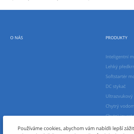
O NÁS
PRODUKTY
Inteligentní m
Lehký předk
Softstartér m
DC stykač
Ultrazvukový 
Chytrý vodo
Chytrý invert
Spínač intelig
Používáme cookies, abychom vám nabídli lepší zážite