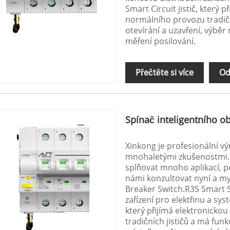
Smart Circuit jistič, který 
normálního provozu tradičn
otevírání a uzavření, výběr
měření posilování.
Přečtěte si více
Od
Spínač inteligentního o
Xinkong je profesionální v
mnohaletými zkušenostmi. R
splňovat mnoho aplikací, p
námi konzultovat nyní a my
Breaker Switch.R3S Smart S
zařízení pro elektřinu a sys
který přijímá elektronicko
tradičních jističů a má fun