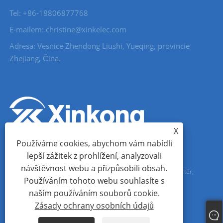
Tel: +86-18806877768
E-mailem: christine@xinkelec.com
Adresa: Vesnice Zhendong Liushi, Yueqing, provincie
Zhejiang, Čína.
X
Používáme cookies, abychom vám nabídli
lepší zážitek z prohlížení, analyzovali
návštěvnost webu a přizpůsobili obsah.
Copyright © 2023 Wenzhou Xinkong Imp&exp Co.,Ltd. - Softstartér,
Používáním tohoto webu souhlasíte s
vodoměr, ultrazvukový vodoměr - Všechna práva vyhrazena.
naším používáním souborů cookie.
Zásady ochrany osobních údajů
Links
Sitemap
RSS
XML