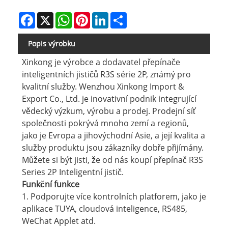
Facebook
X
WhatsApp
Pinterest
LinkedIn
Share
Popis výrobku
Xinkong je výrobce a dodavatel přepínače
inteligentních jističů R3S série 2P, známý pro
kvalitní služby. Wenzhou Xinkong Import &
Export Co., Ltd. je inovativní podnik integrující
vědecký výzkum, výrobu a prodej. Prodejní síť
společnosti pokrývá mnoho zemí a regionů,
jako je Evropa a jihovýchodní Asie, a její kvalita a
služby produktu jsou zákazníky dobře přijímány.
Můžete si být jisti, že od nás koupí přepínač R3S
Series 2P Inteligentní jistič.
Funkční funkce
1. Podporujte více kontrolních platforem, jako je
aplikace TUYA, cloudová inteligence, RS485,
WeChat Applet atd.