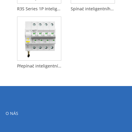
R3S Series 1P Inteligentní jistič obvodů SWITC
Spínač inteligentního obvodu R3S série 3P
Přepínač inteligentního obvodu R3S Series 4P
O NÁS