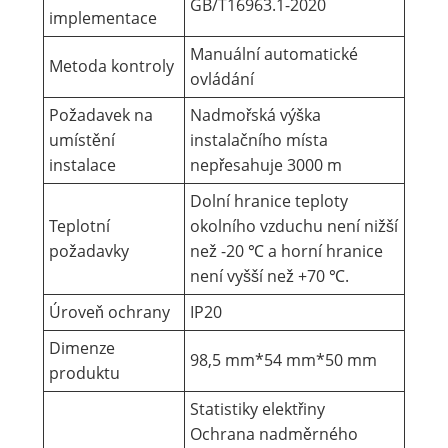
GB/T16963.1-2020
implementace
Manuální automatické
Metoda kontroly
ovládání
Požadavek na
Nadmořská výška
umístění
instalačního místa
instalace
nepřesahuje 3000 m
Dolní hranice teploty
Teplotní
okolního vzduchu není nižší
požadavky
než -20 ℃ a horní hranice
není vyšší než +70 ℃.
Úroveň ochrany
IP20
Dimenze
98,5 mm*54 mm*50 mm
produktu
Statistiky elektřiny
Ochrana nadměrného