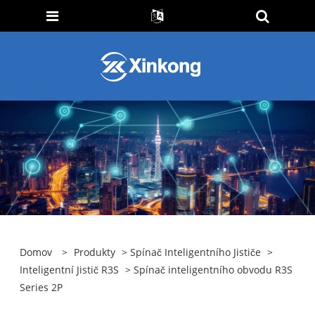
Domov
>
Produkty
>
Spínač Inteligentního Jističe
>
Inteligentní Jistič R3S
> Spínač inteligentního obvodu R3S
Series 2P