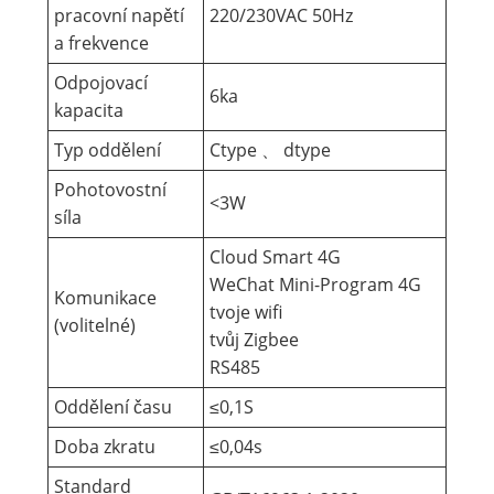
pracovní napětí
220/230VAC 50Hz
a frekvence
Odpojovací
6ka
kapacita
Typ oddělení
Ctype 、 dtype
Pohotovostní
<3W
síla
Cloud Smart 4G
WeChat Mini-Program 4G
Komunikace
tvoje wifi
(volitelné)
tvůj Zigbee
RS485
Oddělení času
≤0,1S
Doba zkratu
≤0,04s
Standard