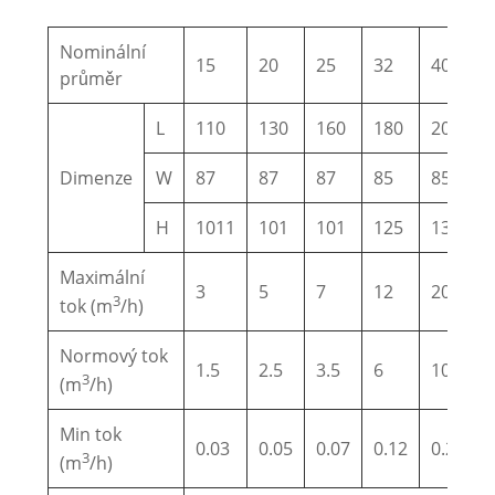
Nominální
15
20
25
32
40
průměr
L
110
130
160
180
200
Dimenze
W
87
87
87
85
85
H
1011
101
101
125
130
Maximální
3
5
7
12
20
3
tok (m
/h)
Normový tok
1.5
2.5
3.5
6
10
3
(m
/h)
Min tok
0.03
0.05
0.07
0.12
0.2
3
(m
/h)