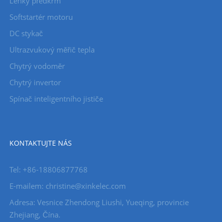
Lehký předkrm
Softstartér motoru
DC stykač
Ultrazvukový měřič tepla
Chytrý vodoměr
Chytrý invertor
Spínač inteligentního jističe
KONTAKTUJTE NÁS
Tel: +86-18806877768
E-mailem: christine@xinkelec.com
Adresa: Vesnice Zhendong Liushi, Yueqing, provincie
Zhejiang, Čína.