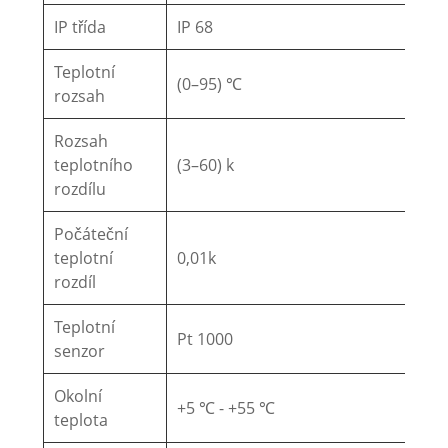
IP třída
IP 68
Teplotní
(0–95) ℃
rozsah
Rozsah
teplotního
(3–60) k
rozdílu
Počáteční
teplotní
0,01k
rozdíl
Teplotní
Pt 1000
senzor
Okolní
+5 ℃ - +55 ℃
teplota