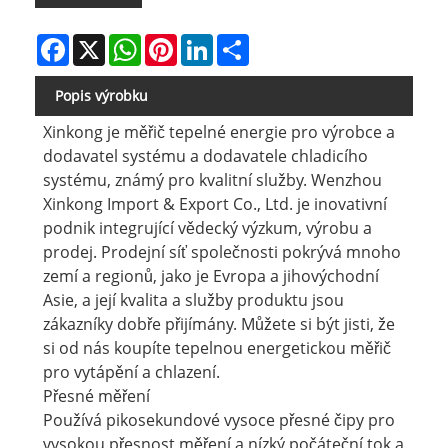
Facebook
X
WhatsApp
Pinterest
LinkedIn
Share
Popis výrobku
Xinkong je měřič tepelné energie pro výrobce a
dodavatel systému a dodavatele chladicího
systému, známý pro kvalitní služby. Wenzhou
Xinkong Import & Export Co., Ltd. je inovativní
podnik integrující vědecký výzkum, výrobu a
prodej. Prodejní síť společnosti pokrývá mnoho
zemí a regionů, jako je Evropa a jihovýchodní
Asie, a její kvalita a služby produktu jsou
zákazníky dobře přijímány. Můžete si být jisti, že
si od nás koupíte tepelnou energetickou měřič
pro vytápění a chlazení.
Přesné měření
Používá pikosekundové vysoce přesné čipy pro
vysokou přesnost měření a nízký počáteční tok a