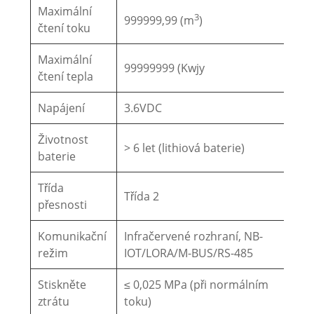
Maximální
3
999999,99 (m
)
čtení toku
Maximální
99999999 (Kwjy
čtení tepla
Napájení
3.6VDC
Životnost
> 6 let (lithiová baterie)
baterie
Třída
Třída 2
přesnosti
Komunikační
Infračervené rozhraní, NB-
režim
IOT/LORA/M-BUS/RS-485
Stiskněte
≤ 0,025 MPa (při normálním
ztrátu
toku)