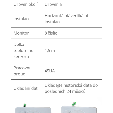
Úroveň okolí
Úroveň a
Horizontální/ vertikální
Instalace
instalace
Monitor
8 číslic
Délka
teplotního
1,5 m
senzoru
Pracovní
45UA
proud
Ukládejte historická data do
Ukládání dat
posledních 24 měsíců