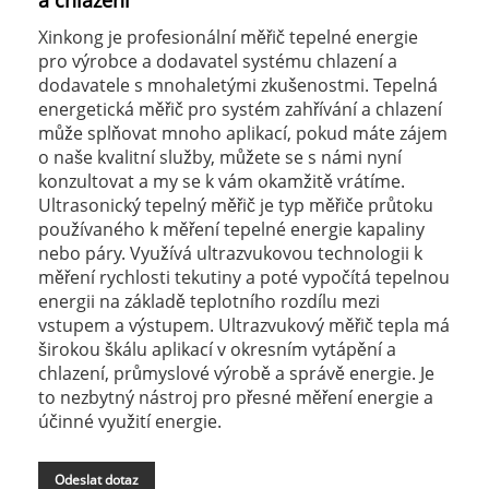
a chlazení
Xinkong je profesionální měřič tepelné energie
pro výrobce a dodavatel systému chlazení a
dodavatele s mnohaletými zkušenostmi. Tepelná
energetická měřič pro systém zahřívání a chlazení
může splňovat mnoho aplikací, pokud máte zájem
o naše kvalitní služby, můžete se s námi nyní
konzultovat a my se k vám okamžitě vrátíme.
Ultrasonický tepelný měřič je typ měřiče průtoku
používaného k měření tepelné energie kapaliny
nebo páry. Využívá ultrazvukovou technologii k
měření rychlosti tekutiny a poté vypočítá tepelnou
energii na základě teplotního rozdílu mezi
vstupem a výstupem. Ultrazvukový měřič tepla má
širokou škálu aplikací v okresním vytápění a
chlazení, průmyslové výrobě a správě energie. Je
to nezbytný nástroj pro přesné měření energie a
účinné využití energie.
Odeslat dotaz