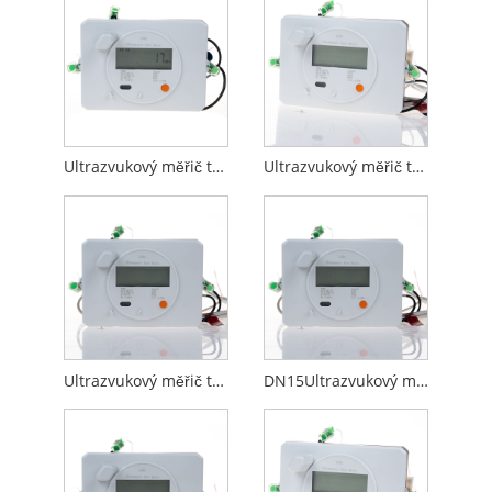
Ultrazvukový měřič tepla DN15 RS485 Modbus
Ultrazvukový měřič tepla DN15 s M-bus a pulzním vstupem
Ultrazvukový měřič tepla DN15 s Lora nebo Lorawam
DN15Ultrazvukový měřič tepla RS485 Modbus