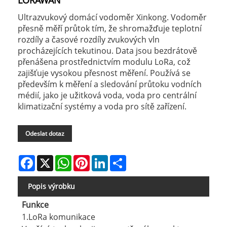
LORAWAN
Ultrazvukový domácí vodoměr Xinkong. Vodoměr
přesně měří průtok tím, že shromažďuje teplotní
rozdíly a časové rozdíly zvukových vln
procházejících tekutinou. Data jsou bezdrátově
přenášena prostřednictvím modulu LoRa, což
zajišťuje vysokou přesnost měření. Používá se
především k měření a sledování průtoku vodních
médií, jako je užitková voda, voda pro centrální
klimatizační systémy a voda pro sítě zařízení.
Odeslat dotaz
Facebook
X
WhatsApp
Pinterest
LinkedIn
Share
Popis výrobku
Funkce
1.LoRa komunikace