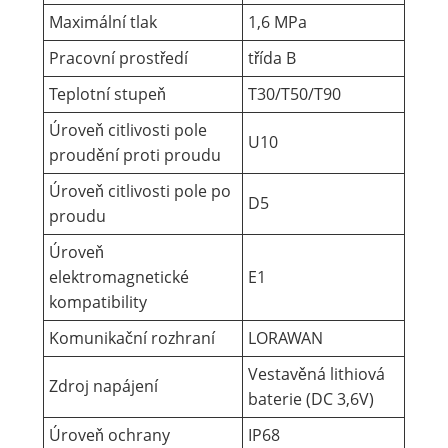
Maximální tlak
1,6 MPa
Pracovní prostředí
třída B
Teplotní stupeň
T30/T50/T90
Úroveň citlivosti pole
U10
proudění proti proudu
Úroveň citlivosti pole po
D5
proudu
Úroveň
elektromagnetické
E1
kompatibility
Komunikační rozhraní
LORAWAN
Vestavěná lithiová
Zdroj napájení
baterie (DC 3,6V)
Úroveň ochrany
IP68