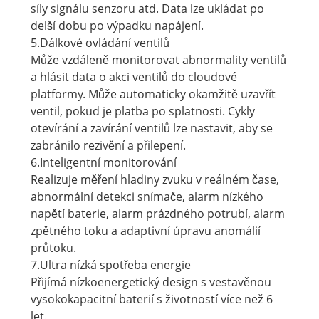
síly signálu senzoru atd. Data lze ukládat po
delší dobu po výpadku napájení.
5.Dálkové ovládání ventilů
Může vzdáleně monitorovat abnormality ventilů
a hlásit data o akci ventilů do cloudové
platformy. Může automaticky okamžitě uzavřít
ventil, pokud je platba po splatnosti. Cykly
otevírání a zavírání ventilů lze nastavit, aby se
zabránilo rezivění a přilepení.
6.Inteligentní monitorování
Realizuje měření hladiny zvuku v reálném čase,
abnormální detekci snímače, alarm nízkého
napětí baterie, alarm prázdného potrubí, alarm
zpětného toku a adaptivní úpravu anomálií
průtoku.
7.Ultra nízká spotřeba energie
Přijímá nízkoenergetický design s vestavěnou
vysokokapacitní baterií s životností více než 6
let.