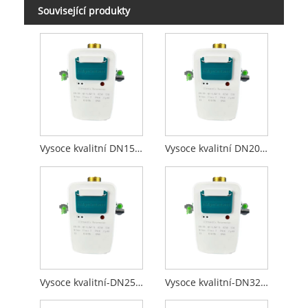
Související produkty
Vysoce kvalitní DN15-ultrazvukový vodoměr s RS485 Modbus (m-bus)
Vysoce kvalitní DN20-ultrazvukový vodoměr s RS485 Modbus (m-bus)
Vysoce kvalitní-DN25-Ultrazvukový vodoměr s RS485 Modbus (m-bus)
Vysoce kvalitní-DN32-Ultrazvukový vodoměr s RS485 Modbus (m-bus)