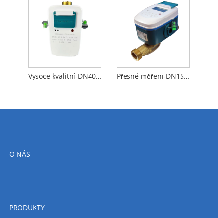
Vysoce kvalitní-DN40-ultrazvukový vodoměr s RS485 Modbus (m-bus)
Přesné měření-DN15-NB-IOT Ultrazvukový vodoměr
O NÁS
PRODUKTY