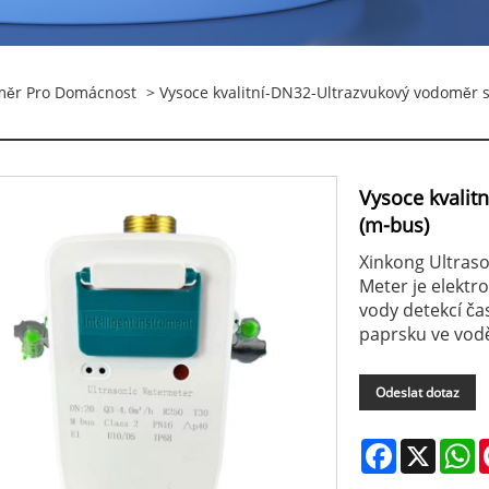
měr Pro Domácnost
> Vysoce kvalitní-DN32-Ultrazvukový vodoměr
Vysoce kvali
(m-bus)
Xinkong Ultras
Meter je elektr
vody detekcí ča
paprsku ve vod
Odeslat dotaz
Facebook
X
W