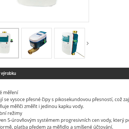
 výrobku
é měření
jí se vysoce přesné čipy s pikosekundovou přesností, což za
uje měřiči změřit i jedinou kapku vody.
ební režimy
ven 5-úrovňovým systémem progresivních cen vody, který po
formě, platba předem za měřidlo a smíšené účtování.