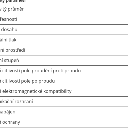
cký parametr
itý průměr
přesnosti
 dosahu
lní tlak
ní prostředí
ní stupeň
 citlivosti pole proudění proti proudu
 citlivosti pole po proudu
 elektromagnetické kompatibility
kační rozhraní
napájení
ň ochrany