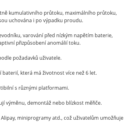
etně kumulativního průtoku, maximálního průtoku,
a jsou uchována i po výpadku proudu.
řevodníku, varování před nízkým napětím baterie,
ptivní přizpůsobení anomálií toku.
podle požadavků uživatele.
baterií, která má životnost více než 6 let.
ibilní s různými platformami.
ují výměnu, demontáž nebo blízkost měřiče.
 Alipay, miniprogramy atd., což uživatelům umožňuje