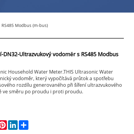
 s RS485 Modbus (m-bus)
tní-DN32-Ultrazvukový vodoměr s RS485 Modbus
onic Household Water Meter.THIS Ultrasonic Water
onický vodoměr, který vypočítává průtok a spotřebu
sového rozdílu generovaného při šíření ultrazvukového
ě ve směru po proudu i proti proudu.
hatsApp
Pinterest
LinkedIn
Share