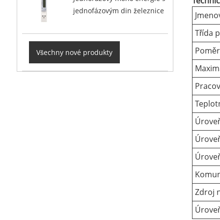
Techni
jednofázovým din železnice
Jmenov
Třída 
Poměr
Všechny nové produkty
Maximá
Pracov
Teplot
Úroveň
Úroveň
Úroveň
Komuni
Zdroj 
Úrove