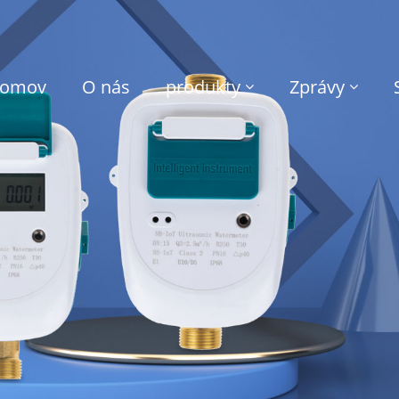
omov
O nás
produkty
Zprávy