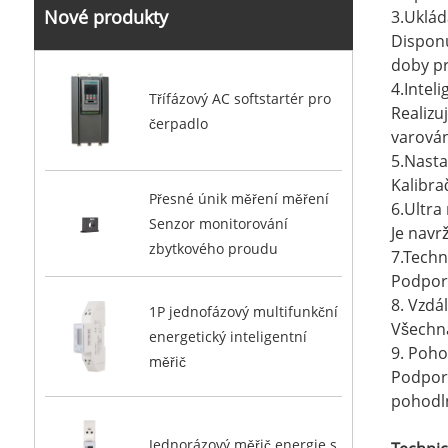
Nové produkty
3.Uklád
Disponu
doby pr
4.Intel
Třífázový AC softstartér pro
Realizu
čerpadlo
varován
5.Nast
Kalibra
Přesné únik měření měření
6.Ultra
Senzor monitorování
Je navr
zbytkového proudu
7.Tech
Podporu
8. Vzdá
1P jednofázový multifunkční
Všechna
energetický inteligentní
9. Poho
měřič
Podporu
pohodln
Jednorázový měřič energie s