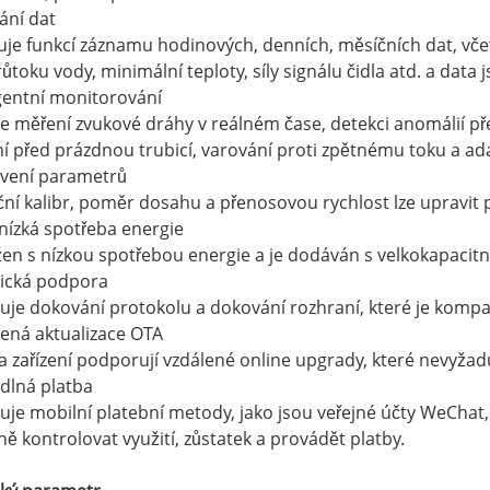
ání dat
je funkcí záznamu hodinových, denních, měsíčních dat, vč
ůtoku vody, minimální teploty, síly signálu čidla atd. a dat
igentní monitorování
je měření zvukové dráhy v reálném čase, detekci anomálií p
í před prázdnou trubicí, varování proti zpětnému toku a ada
avení parametrů
ční kalibr, poměr dosahu a přenosovou rychlost lze upravit 
 nízká spotřeba energie
žen s nízkou spotřebou energie a je dodáván s velkokapacitní 
nická podpora
je dokování protokolu a dokování rozhraní, které je kompat
lená aktualizace OTA
 zařízení podporují vzdálené online upgrady, které nevyžad
dlná platba
je mobilní platební metody, jako jsou veřejné účty WeChat,
ě kontrolovat využití, zůstatek a provádět platby.