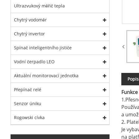
Ultrazvukový měřič tepla
Chytrý vodoměr
Chytrý invertor
Spínač inteligentního jističe
Vodní čerpadlo LEO
Aktuální monitorovací jednotka
Popis
Přepínač relé
Funkce
1.Přesn
Senzor úniku
Používa
a umožň
Rogowski cívka
2. Plat
Je vyba
na plat