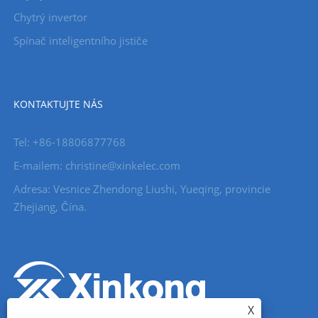
Chytrý invertor
Spínač inteligentního jističe
KONTAKTUJTE NÁS
Tel: +86-18806877768
E-mailem: christine@xinkelec.com
Adresa: Vesnice Zhendong Liushi, Yueqing, provincie
Zhejiang, Čína.
X