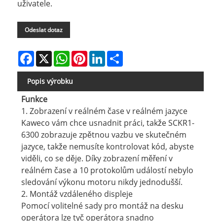
uživatele.
Odeslat dotaz
Facebook
X
WhatsApp
Pinterest
LinkedIn
Share
Popis výrobku
Funkce
1. Zobrazení v reálném čase v reálném jazyce
Kaweco vám chce usnadnit práci, takže SCKR1-
6300 zobrazuje zpětnou vazbu ve skutečném
jazyce, takže nemusíte kontrolovat kód, abyste
viděli, co se děje. Díky zobrazení měření v
reálném čase a 10 protokolům událostí nebylo
sledování výkonu motoru nikdy jednodušší.
2. Montáž vzdáleného displeje
Pomocí volitelné sady pro montáž na desku
operátora lze tyč operátora snadno