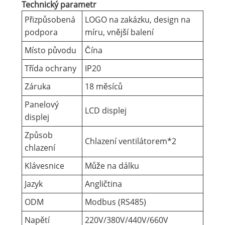
Technický parametr
Přizpůsobená
LOGO na zakázku, design na
podpora
míru, vnější balení
Místo původu
Čína
Třída ochrany
IP20
Záruka
18 měsíců
Panelový
LCD displej
displej
Způsob
Chlazení ventilátorem*2
chlazení
Klávesnice
Může na dálku
Jazyk
Angličtina
ODM
Modbus (RS485)
Napětí
220V/380V/440V/660V