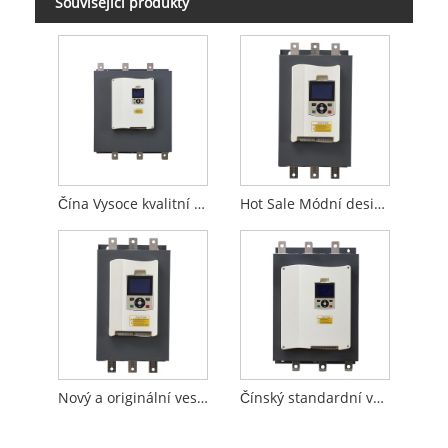
Související produkty
Čína Vysoce kvalitní 185KW vestavěný obtokový softstartér 3fázový originál pro řízení motoru
Hot Sale Módní design 90KW Vestavěný obtokový softstartér pro textilní průmysl
Nový a originální vestavěný obtokový softstartér Třífázový softstartér 115KW pro průmyslové stroje
Čínský standardní vestavěný bypass 132KW softstartér třífázový softstartér pro vzduchový kompresor