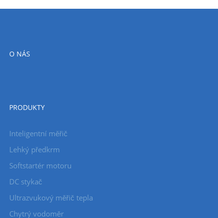
O NÁS
PRODUKTY
Inteligentní měřič
Lehký předkrm
Softstartér motoru
DC stykač
Ultrazvukový měřič tepla
Chytrý vodoměr