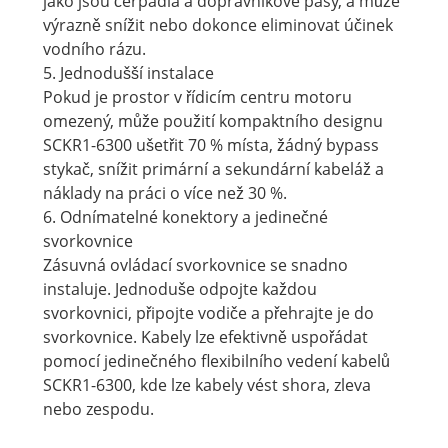
jako jsou čerpadla a dopravníkové pásy, a může
výrazně snížit nebo dokonce eliminovat účinek
vodního rázu.
5. Jednodušší instalace
Pokud je prostor v řídicím centru motoru
omezený, může použití kompaktního designu
SCKR1-6300 ušetřit 70 % místa, žádný bypass
stykač, snížit primární a sekundární kabeláž a
náklady na práci o více než 30 %.
6. Odnímatelné konektory a jedinečné
svorkovnice
Zásuvná ovládací svorkovnice se snadno
instaluje. Jednoduše odpojte každou
svorkovnici, připojte vodiče a přehrajte je do
svorkovnice. Kabely lze efektivně uspořádat
pomocí jedinečného flexibilního vedení kabelů
SCKR1-6300, kde lze kabely vést shora, zleva
nebo zespodu.