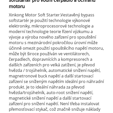
softstartér pro vodní čerpadlo a ochranu
motoru
Xinkong Motor Soft Starter.Vestavěný bypass
softstartér je použití technologie výkonové
elektroniky, mikroprocesorové technologie a
moderní technologie teorie řízení výzkumu a
vývoje a výroba nového zařízení pro spouštění
motoru s mezinárodní pokročilou úrovní může
účinně omezit použití spouštěcího napětí motoru,
může být široce používán ve ventilátorech,
čerpadlech, dopravnících a kompresorech a
dalších zařízeních pro velká zatížení, je převod
hvězda / trojúhelník, automatické snížení napětí,
magnetronové buck napětí a další startovací
zařízení se sníženým napětím ideální pro náhradní
produkt. Je to ideální náhrada za převod
hvězda/trojúhelník, auto-root snížení napětí,
magnetické snížení napětí a další startovací
zařízení pro snížení napětí. Není třeba instalovat
přemosťovací stykač, což značně snižuje náklady